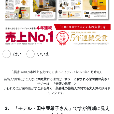
はい
いいえ
「累計1400万本以上も売れてる凄いアイテム！(2023年１月時点)」
芸能人や雑誌がこんなに
大絶賛
する理由は…
サジーに含まれる栄養価の高さ！
サジーは、
「奇跡の果実」
と
いわれるほど栄養価が
すこぶる高く
！
美容通の
芸能人の間でも
大人気
の鉄分ド
リンクです。
3. 「モデル・田中亜希子さん
」
ですが何歳に見え