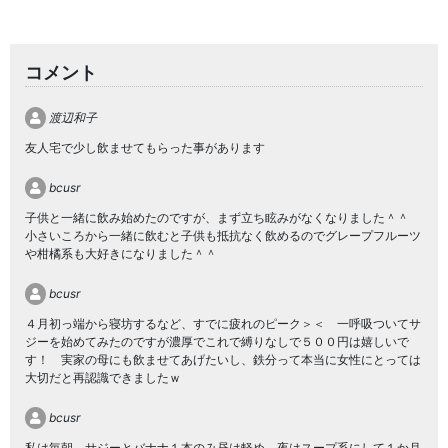
コメント
渡辺和子
友人宅で少し飲ませてもらった事があります
bcusr
子供と一緒に飲み始めたのですが、まず立ち眩みがなくなりました＾＾
小さいころから一緒に飲むと子供も抵抗なく飲めるのでグレープフルーツ
や柑橘系も大好きになりました＾＾
bcusr
４月初っ端から寝坊するなど、すでに疲れのピーク＞＜ 一呼吸ついてサ
ジーを始めてみたのですが濃厚でこれで縛りなしで５００円は嬉しいで
す！ 実家の母にも飲ませてあげたいし、鉄分って本当に女性にとっては
大切だと再認識できましたｗ
bcusr
私は毎朝、サジーとバナナ１本のみ昼は軽め、夜はスープ系にして１か月