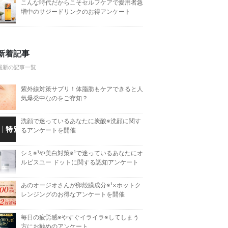
こんな時代だからこそセルフケアで愛用者急
増中のサジードリンクのお得アンケート
新着記事
最新の記事一覧
紫外線対策サプリ！体脂肪もケアできると人
気爆発中なのをご存知？
洗顔で迷っているあなたに炭酸※洗顔に関す
るアンケートを開催
シミ※¹や美白対策※¹で迷っているあなたにオ
ルビスユー ドットに関する認知アンケート
あのオージオさんが卵殻膜成分※¹×ホットク
レンジングのお得なアンケートを開催
毎日の疲労感※やすぐイライラ※してしまう
方にお勧めのアンケート