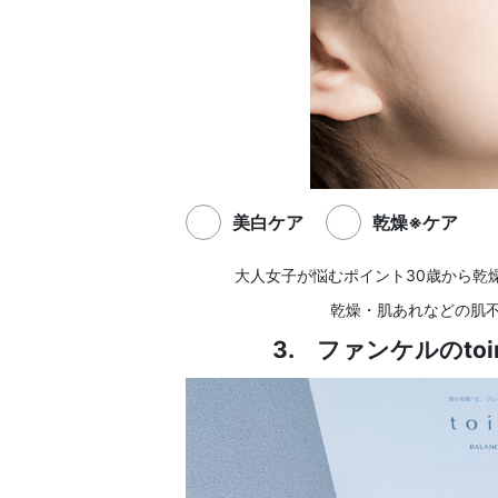
美白ケア
乾燥※ケア
大人女子が悩むポイント30歳から乾
乾燥・肌あれなどの肌不調
3. ファンケルのt