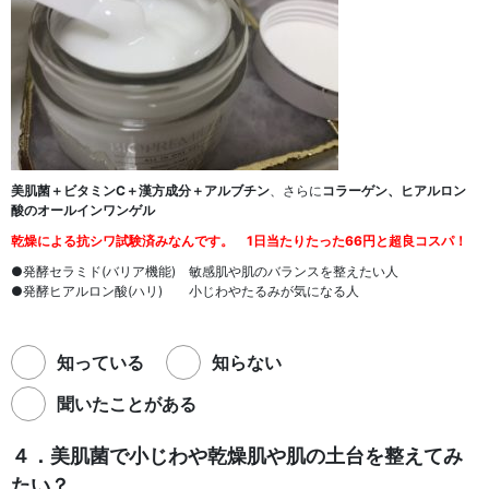
美肌菌＋ビタミンC＋漢方成分＋アルブチン
、さらに
コラーゲン、ヒアルロン
酸のオールインワンゲル
乾燥による抗シワ試験済みなんです。 1日当たりたった66円と超良コスパ！
●発酵セラミド(バリア機能) 敏感肌や肌のバランスを整えたい人
●発酵ヒアルロン酸(ハリ) 小じわやたるみが気になる人
知っている
知らない
聞いたことがある
４．美肌菌で小じわや乾燥肌や肌の土台を整えてみ
たい？