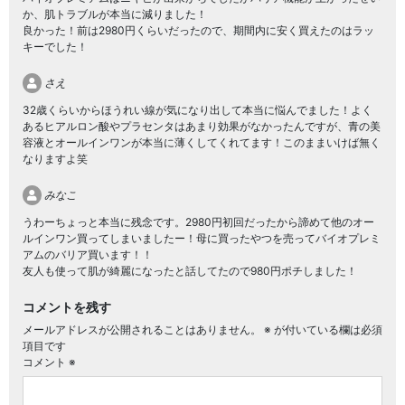
か、肌トラブルが本当に減りました！
良かった！前は2980円くらいだったので、期間内に安く買えたのはラッ
キーでした！
さえ
32歳くらいからほうれい線が気になり出して本当に悩んでました！よく
あるヒアルロン酸やプラセンタはあまり効果がなかったんですが、青の美
容液とオールインワンが本当に薄くしてくれてます！このままいけば無く
なりますよ笑
みなこ
うわーちょっと本当に残念です。2980円初回だったから諦めて他のオー
ルインワン買ってしまいましたー！母に買ったやつを売ってバイオプレミ
アムのバリア買います！！
友人も使って肌が綺麗になったと話してたので980円ポチしました！
コメントを残す
メールアドレスが公開されることはありません。
※
が付いている欄は必須
項目です
コメント
※