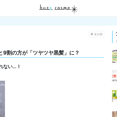
未分類
と9割の方が「ツヤツヤ黒髪」に？
れない…！