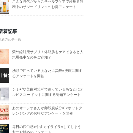
こんな時代だからこそセルフケアで愛用者急
増中のサジードリンクのお得アンケート
新着記事
最新の記事一覧
紫外線対策サプリ！体脂肪もケアできると人
気爆発中なのをご存知？
洗顔で迷っているあなたに炭酸※洗顔に関す
るアンケートを開催
シミ※¹や美白対策※¹で迷っているあなたにオ
ルビスユー ドットに関する認知アンケート
あのオージオさんが卵殻膜成分※¹×ホットク
レンジングのお得なアンケートを開催
毎日の疲労感※やすぐイライラ※してしまう
方にお勧めのアンケート