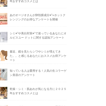
年おすすめコスメとは
あのオージオさんが卵殻膜成分※¹×ホットク
レンジングのお得なアンケートを開催
シミ※¹や美白対策※¹で迷っているあなたにオ
ルビスユー ドットに関する認知アンケート
最近、鏡を見たらシワやシミが増えてき
た。。と感じるあなたにおススメお得アンケ
ート
知っている人は愛用する！人気の生コラーゲ
ン美容のアンケート
乾燥・シミ・肌あれが気になる方に２０２５
年おすすめコスメとは