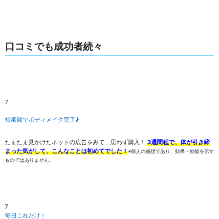
voice
口コミでも成功者続々
7
短期間でボディメイク完了♪
たまたま見かけたネットの広告をみて、思わず購入！
3週間程で、体が引き締
まった気がして、こんなことは初めてでした！
※個人の感想であり、効果・効能を示す
ものではありません。
7
毎日これだけ！