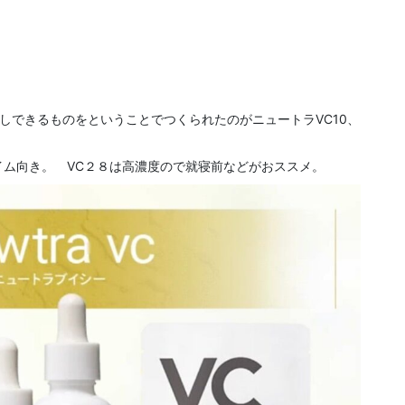
しできるものをということでつくられたのがニュートラVC10、
イム向き。 VC２８は高濃度ので就寝前などがおススメ。