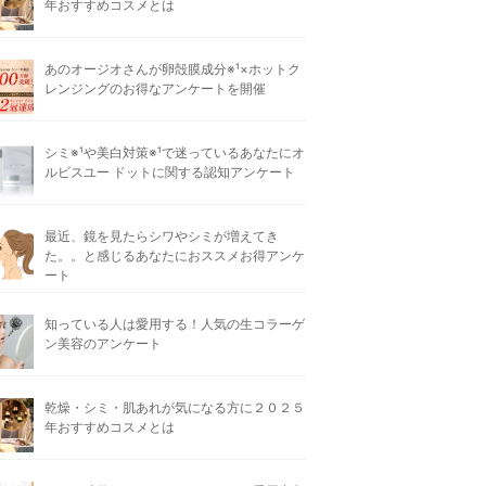
年おすすめコスメとは
あのオージオさんが卵殻膜成分※¹×ホットク
レンジングのお得なアンケートを開催
シミ※¹や美白対策※¹で迷っているあなたにオ
ルビスユー ドットに関する認知アンケート
最近、鏡を見たらシワやシミが増えてき
た。。と感じるあなたにおススメお得アンケ
ート
知っている人は愛用する！人気の生コラーゲ
ン美容のアンケート
乾燥・シミ・肌あれが気になる方に２０２５
年おすすめコスメとは