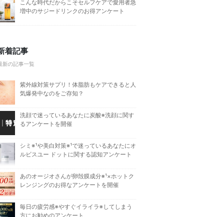
こんな時代だからこそセルフケアで愛用者急
増中のサジードリンクのお得アンケート
新着記事
最新の記事一覧
紫外線対策サプリ！体脂肪もケアできると人
気爆発中なのをご存知？
洗顔で迷っているあなたに炭酸※洗顔に関す
るアンケートを開催
シミ※¹や美白対策※¹で迷っているあなたにオ
ルビスユー ドットに関する認知アンケート
あのオージオさんが卵殻膜成分※¹×ホットク
レンジングのお得なアンケートを開催
毎日の疲労感※やすぐイライラ※してしまう
方にお勧めのアンケート