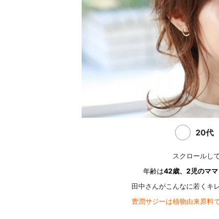
20代
スクロールし
年齢は
42歳、2児のマ
田中さんがこんなに若くキ
豊潤サジーは植物由来原料