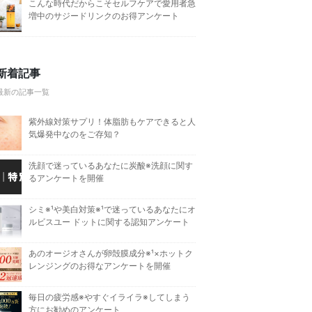
こんな時代だからこそセルフケアで愛用者急
増中のサジードリンクのお得アンケート
新着記事
最新の記事一覧
紫外線対策サプリ！体脂肪もケアできると人
気爆発中なのをご存知？
洗顔で迷っているあなたに炭酸※洗顔に関す
るアンケートを開催
シミ※¹や美白対策※¹で迷っているあなたにオ
ルビスユー ドットに関する認知アンケート
あのオージオさんが卵殻膜成分※¹×ホットク
レンジングのお得なアンケートを開催
毎日の疲労感※やすぐイライラ※してしまう
方にお勧めのアンケート