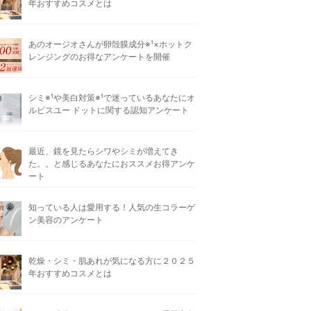
年おすすめコスメとは
あのオージオさんが卵殻膜成分※¹×ホットク
レンジングのお得なアンケートを開催
シミ※¹や美白対策※¹で迷っているあなたにオ
ルビスユー ドットに関する認知アンケート
最近、鏡を見たらシワやシミが増えてき
た。。と感じるあなたにおススメお得アンケ
ート
知っている人は愛用する！人気の生コラーゲ
ン美容のアンケート
乾燥・シミ・肌あれが気になる方に２０２５
年おすすめコスメとは