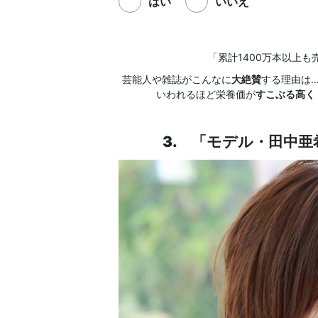
はい
いいえ
「累計1400万本以上も
芸能人や雑誌がこんなに
大絶賛
する理由は
いわれるほど栄養価が
すこぶる高く
3. 「モデル・田中亜