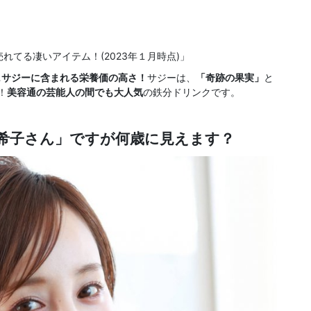
売れてる凄いアイテム！(2023年１月時点)」
…
サジーに含まれる栄養価の高さ！
サジーは、
「奇跡の果実」
と
！
美容通の
芸能人の間でも
大人気
の鉄分ドリンクです。
希子さん
」
ですが何歳に見えます？